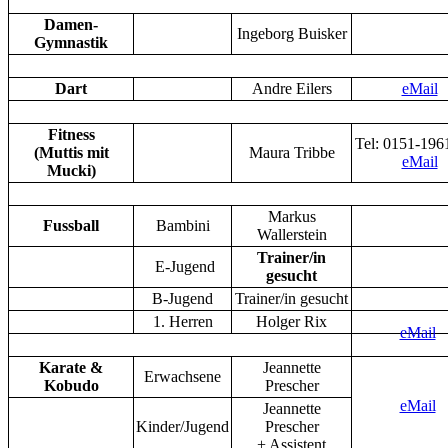
Damen-
Ingeborg Buisker
Gymnastik
Dart
Andre Eilers
eMail
Fitness
Tel: 0151-19
(Muttis mit
Maura Tribbe
eMail
Mucki)
Markus
Fussball
Bambini
Wallerstein
Trainer/in
E-Jugend
gesucht
B-Jugend
Trainer/in gesucht
1. Herren
Holger Rix
eMail
Karate &
Jeannette
Erwachsene
Kobudo
Prescher
eMail
Jeannette
Kinder/Jugend
Prescher
+ Assistent