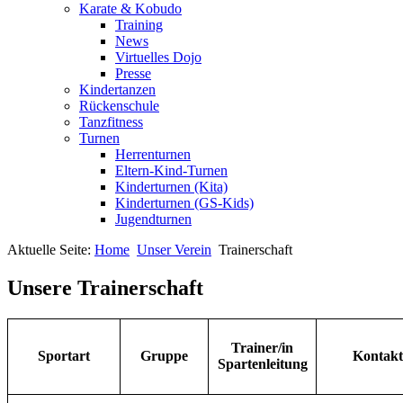
Karate & Kobudo
Training
News
Virtuelles Dojo
Presse
Kindertanzen
Rückenschule
Tanzfitness
Turnen
Herrenturnen
Eltern-Kind-Turnen
Kinderturnen (Kita)
Kinderturnen (GS-Kids)
Jugendturnen
Aktuelle Seite:
Home
Unser Verein
Trainerschaft
Unsere Trainerschaft
Trainer/in
Sportart
Gruppe
Kontakt
Spartenleitung